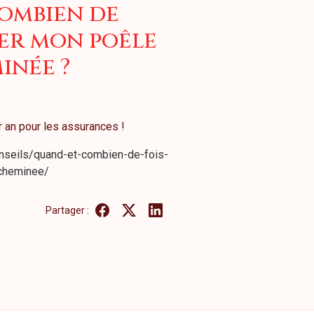
ombien de
er mon poêle
inée ?
r an pour les assurances !
nseils/quand-et-combien-de-fois-
cheminee/
Partager :