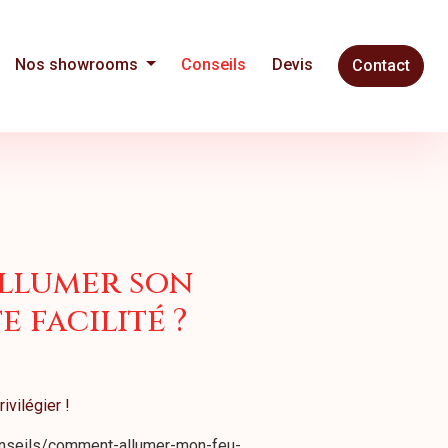
Nos showrooms
Conseils
Devis
Contact
llumer son
e facilité ?
ivilégier !
onseils/comment-allumer-mon-feu-