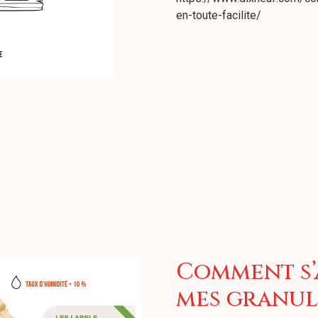
en-toute-facilite/
Comment s’
mes granul