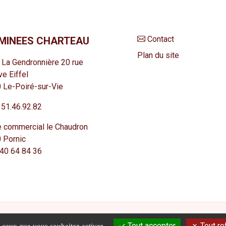
Contact
MINEES CHARTEAU
Plan du site
 La Gendronnière 20 rue
e Eiffel
0
Le-Poiré-sur-Vie
 51.46.92.82
e commercial le Chaudron
 Pornic
40 64 84 36
Tout accepter
Tout re
eproduction est interdite.