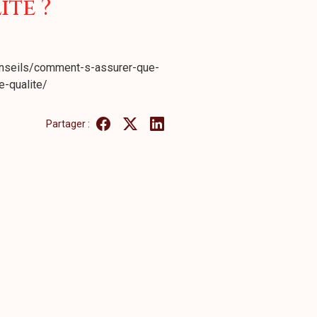
té ?
onseils/comment-s-assurer-que-
-qualite/
Partager :